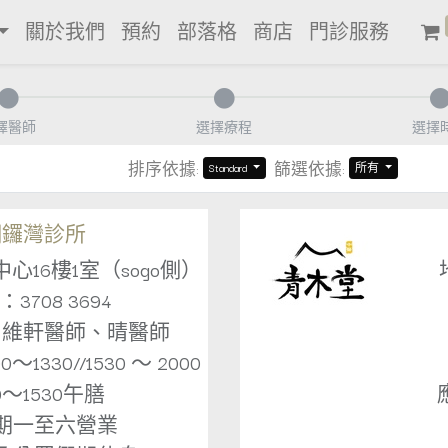
關於我們
預約
部落格
商店
門診服務
擇醫師
選擇療程
選擇
排序依據:
篩選依據:
Standard
所有
銅鑼灣診所
16樓1室（sogo側）
3708 3694
：維軒醫師、晴醫師
1330//1530 ～ 2000
30～1530午膳
期一至六營業