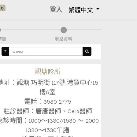
0
登入
繁體中文
時間
聯絡資料
觀塘診所
地址：觀塘 巧明街 117號 港貿中心15
樓6室
電話：3580 2775
駐診醫師：唐唐醫師、Celia醫師
應診時間：1000～1330//1530 ～ 2000
1330～1530午膳