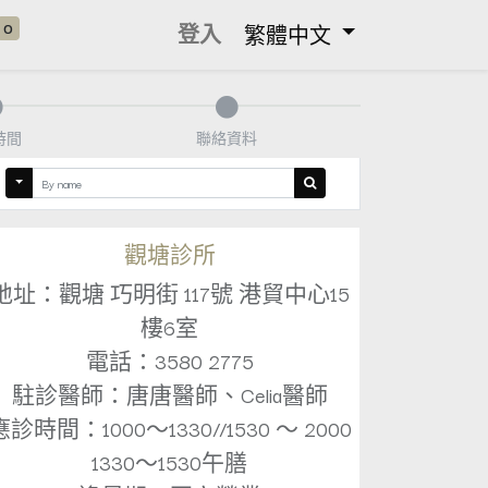
0
登入
繁體中文
時間
聯絡資料
觀塘診所
地址：觀塘 巧明街 117號 港貿中心15
樓6室
電話：3580 2775
駐診醫師：唐唐醫師、Celia醫師
應診時間：1000～1330//1530 ～ 2000
1330～1530午膳