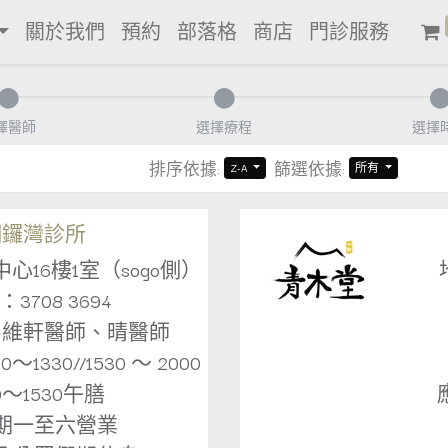
關於我們
預約
部落格
商店
門診服務
擇醫師
選擇療程
選擇
排序依據:
篩選依據:
Z-A
所有
銅鑼灣診所
16樓1室（sogo側）
3708 3694
：維軒醫師、晴醫師
1330//1530 ～ 2000
30～1530午膳
期一至六營業